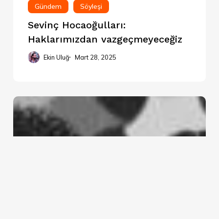
Gündem
Söyleşi
Sevinç Hocaoğulları:
Haklarımızdan vazgeçmeyeceğiz
Ekin Uluğ
Mart 28, 2025