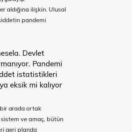
 aldığına ilişkin. Ulusal
 şiddetin pandemi
mesela. Devlet
rmanıyor.
Pandemi
et istatistikleri
eya
eksik mi kalıyor
 bir arada ortak
n sistem ve amaç, bütün
eri geri planda