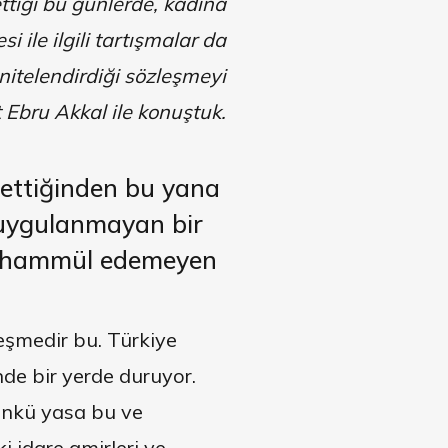
tiği bu günlerde, kadına
 ile ilgili tartışmalar da
nitelendirdiği sözleşmeyi
 Ebru Akkal ile konuştuk.
ettiğinden bu yana
 uygulanmayan bir
 tahammül edemeyen
eşmedir bu. Türkiye
de bir yerde duruyor.
ünkü yasa bu ve
 idare amirleri ve