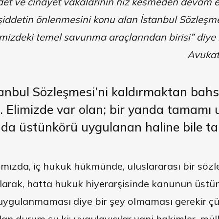
det ve cinayet vakalarının hız kesmeden devam et
 şiddetin önlenmesini konu alan İstanbul Sözleşmesi
limizdeki temel savunma araçlarından birisi” diye 
Avukat
anbul Sözleşmesi’ni kaldırmaktan bahs
ü.
Elimizde var olan; bir yanda tamamı
nda üstünkörü uygulanan haline bile
ımızda, iç hukuk hükmünde, uluslararası bir sözl
olarak, hatta hukuk hiyerarşisinde kanunun üstün
ygulanmaması diye bir şey olmaması gerekir ç
 durum şu ki; uygulayıcılar yani hakimler, mülki