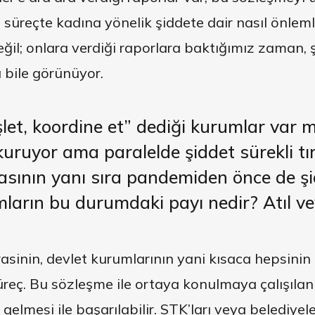
süreçte kadına yönelik şiddete dair nasıl önlemler
eğil; onlara verdiği raporlara baktığımız zaman,
 bile görünüyor.
şlet, koordine et” dediği kurumlar var 
kuruyor ama
paralelde şiddet sürekli tı
asının yanı sıra
pandemiden önce de şidd
mların
bu durumdaki payı nedir?
Atıl
v
krasinin, devlet kurumlarının yani kısaca hepsinin
üreç. Bu sözleşme ile ortaya konulmaya çalışıla
 gelmesi ile başarılabilir. STK’ları veya belediyel