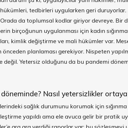
hükümleri, tedbirleri uygularken geri duruyorlar. 
rada da toplumsal kodlar giriyor devreye. Bir de 
rlerin birçoğunun uygulanması için kadın sığınma 
rarları, kimlik değiştirme ve mali hükümler var. M
in önceden planlaması gerekiyor. Nispeten yapıl
le değil. Yetersiz olduğunu da bu pandemi dönem
döneminde? Nasıl yetersizlikler ortaya 
rindeki sağlık durumunu korumak için sığınma t
rleştirme yapıldı ama ele avuca gelir bir pratik 
ler’e ara ara verdiği raporlar var; bu sözleşmeyi