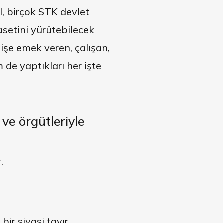
l, birçok STK devlet
yasetini yürütebilecek
işe emek veren, çalışan,
de yaptıkları her işte
 ve örgütleriyle
.
bir siyasi tavır