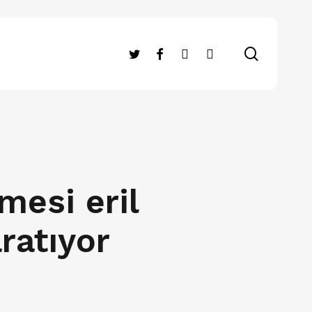
search
twitter
facebook
RSS
instagram
mesi eril
aratıyor