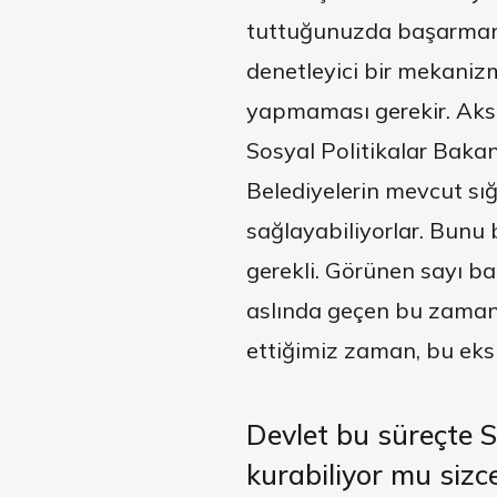
tuttuğunuzda başarmanız
denetleyici bir mekanizma
yapmaması gerekir. Aksi
Sosyal Politikalar Bakan
Belediyelerin mevcut sığ
sağlayabiliyorlar. Bunu 
gerekli. Görünen sayı b
aslında geçen bu zaman z
ettiğimiz zaman, bu eksi
Devlet
bu süreçte S
kurabiliyor mu sizc