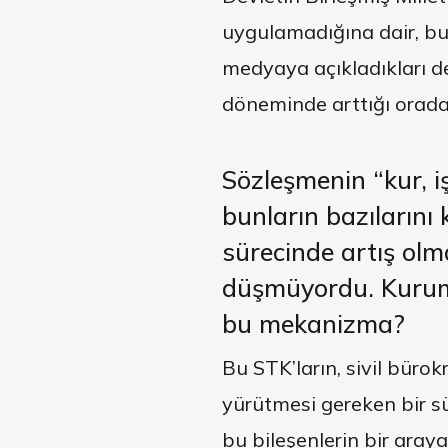
uygulamadığına dair, bu 
medyaya açıkladıkları d
döneminde arttığı orada
Sözleşmenin “kur, i
bunların
bazılarını
sürecinde artış olm
düşmüyordu. Kuru
bu mekanizma?
Bu STK’ların, sivil büro
yürütmesi gereken bir s
bu bileşenlerin bir araya