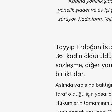
Kadına yönelik şid
yönelik şiddet ve ev içi
sürüyor. Kadınların, “e
Tayyip Erdoğan İst
36 kadın öldürüld
sözleşme, diğer ya
bir iktidar.
Aslında yapısına baktığ
taraf olduğu için yasal 
Hükümlerin tamamının u
uygulanmak zorunda. Olan