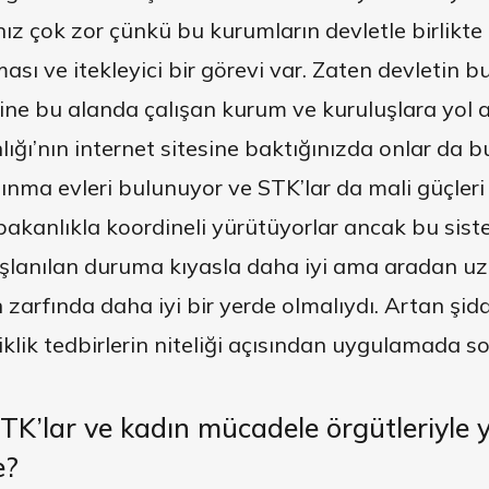
 çok zor çünkü bu kurumların devletle birlikte 
sı ve itekleyici bir görevi var. Zaten devletin bu
ne bu alanda çalışan kurum ve kuruluşlara yol a
lığı’nın internet sitesine baktığınızda onlar da b
ınma evleri bulunuyor ve STK’lar da mali güçleri 
bakanlıkla koordineli yürütüyorlar ancak bu siste
aşlanılan duruma kıyasla daha iyi ama aradan u
arfında daha iyi bir yerde olmalıydı. Artan şid
klik tedbirlerin niteliği açısından uygulamada so
TK’lar ve
kadın mücadele örgütleriyle yet
e?