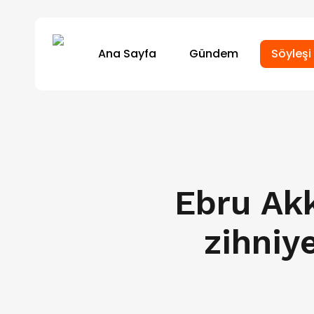
Skip
to
Ana Sayfa
Gündem
Söyleşi
main
content
Ebru Akk
zihniye