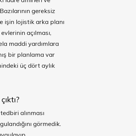
Bazılarının gereksiz
işin lojistik arka planı
evlerinin açılması,
esela maddi yardımlara
mış bir planlama var
indeki üç dört aylık
çıktı?
edbiri alınması
uygulandığını görmedik.
 uygulayıp