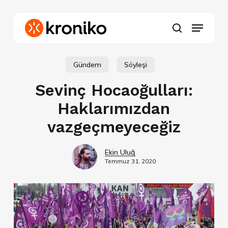
Skip
to
Menu
main
search
content
Gündem
Söyleşi
Sevinç Hocaoğulları:
Haklarımızdan
vazgeçmeyeceğiz
Ekin Uluğ
Temmuz 31, 2020