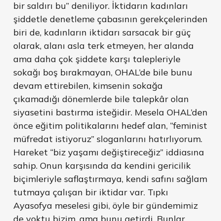
bir saldırı bu” deniliyor. İktidarın kadınları
şiddetle denetleme çabasının gerekçelerinden
biri de, kadınların iktidarı sarsacak bir güç
olarak, alanı asla terk etmeyen, her alanda
ama daha çok şiddete karşı talepleriyle
sokağı boş bırakmayan, OHAL’de bile bunu
devam ettirebilen, kimsenin sokağa
çıkamadığı dönemlerde bile talepkâr olan
siyasetini bastırma isteğidir. Mesela OHAL’den
önce eğitim politikalarını hedef alan, “feminist
müfredat istiyoruz” sloganlarını hatırlıyorum.
Hareket “biz yaşamı değiştireceğiz” iddiasına
sahip. Onun karşısında da kendini gericilik
biçimleriyle saflaştırmaya, kendi safını sağlam
tutmaya çalışan bir iktidar var. Tıpkı
Ayasofya meselesi gibi, öyle bir gündemimiz
de yoktu bizim, ama bunu getirdi. Bunlar