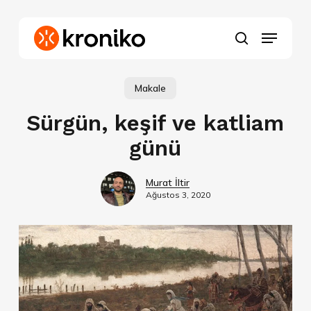
Skip
to
Menu
main
search
content
Makale
Sürgün, keşif ve katliam
günü
Murat İltir
Ağustos 3, 2020