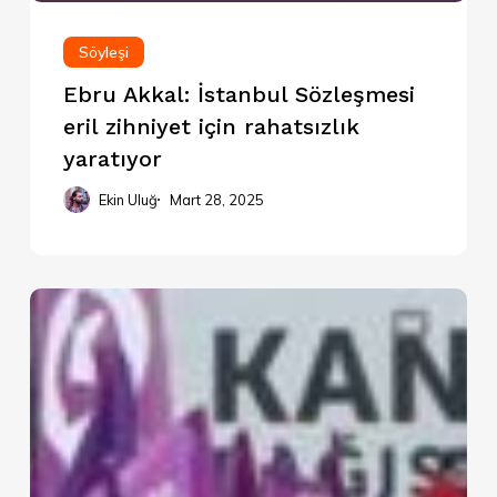
Söyleşi
Ebru Akkal: İstanbul Sözleşmesi
eril zihniyet için rahatsızlık
yaratıyor
Ekin Uluğ
Mart 28, 2025