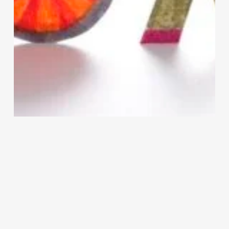
Söyleşi
Pandemide Sosyal Hizmetler I: