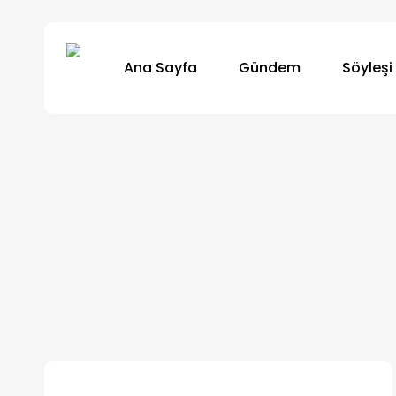
Skip
to
Ana Sayfa
Gündem
Söyleşi
main
content