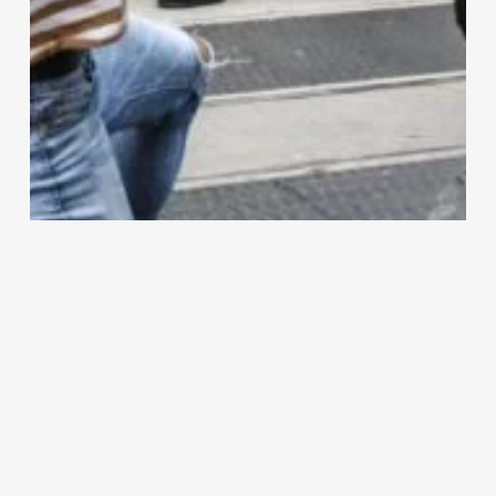
Çeviri
Gündem
Minneapolis polisi siyahlara 7 kat
fazla zor kullanıyor