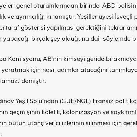
leri genel oturumlarından birinde, ABD polisini
ılık ve ayrımcılığı kınamıştır. Yeşiller üyesi İsveçli
ertaraf gösterisi yapılması gerektiğini tekrarla
n yapacağı birçok şey olduğuna dair söylemde 
pa Komisyonu, AB’nin kimseyi geride bırakmaya
 yaratmak için nasıl adımlar atacağını tanımlayaca
lamaz.’ demiştir.
ndinav Yeşil Solu’ndan (GUE/NGL) Fransız politi
ın geçmişinin kölelik, kolonizasyon ve soykırımla
n bütün utanç verici izlerinin silinmesi için gere
.