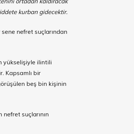
ökenini ortadan kaldıracak
ddete kurban gidecektir.
r sene nefret suçlarından
ükselişiyle ilintili
r. Kapsamlı bir
örüşülen beş bin kişinin
 nefret suçlarının