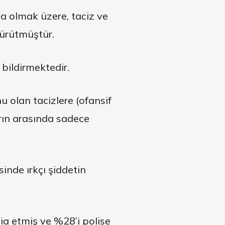
da olmak üzere, taciz ve
yürütmüştür.
 bildirmektedir.
u olan tacizlere (ofansif
arın arasında sadece
sinde ırkçı şiddetin
ia etmiş ve %28’i polise