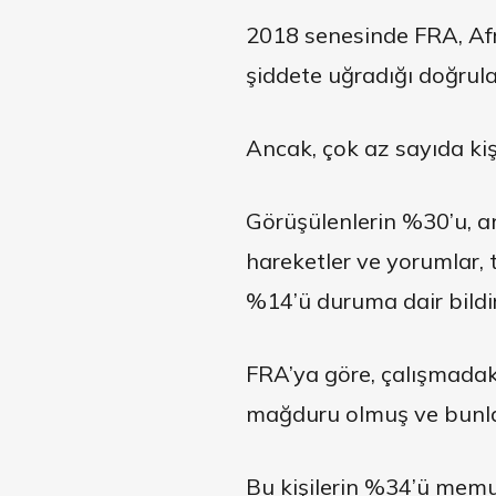
2018 senesinde FRA, Afri
şiddete uğradığı doğrul
Ancak, çok az sayıda kişi
Görüşülenlerin %30’u, an
hareketler ve yorumlar, 
%14’ü duruma dair bildi
FRA’ya göre, çalışmadaki 
mağduru olmuş ve bunlar
Bu kişilerin %34’ü memur