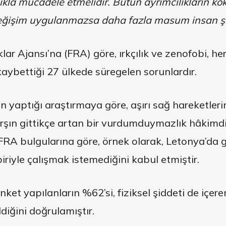
ılıkla mücadele etmelidir. Bütün ayrımcılıkların k
eğişim uygulanmazsa daha fazla masum insan şi
lar Ajansı’na (FRA) göre, ırkçılık ve zenofobi, he
kaybettiği 27 ülkede süregelen sorunlardır.
yaptığı araştırmaya göre, aşırı sağ hareketlerin y
arşın gittikçe artan bir vurdumduymazlık hâkimdi
RA bulgularına göre, örnek olarak, Letonya’da g
iriyle çalışmak istemediğini kabul etmiştir.
t yapılanların %62’si, fiziksel şiddeti de içeren
iğini doğrulamıştır.