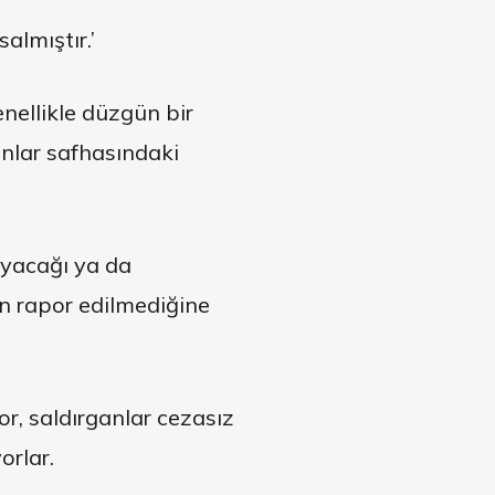
almıştır.’
nellikle düzgün bir
nlar safhasındaki
ayacağı ya da
n rapor edilmediğine
r, saldırganlar cezasız
orlar.