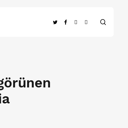
search
twitter
facebook
RSS
instagram
görünen
ia