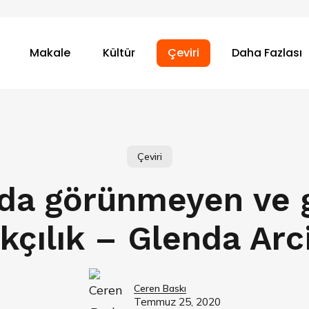
Makale
Kültür
Çeviri
Daha Fazlası
Çeviri
’da görünmeyen ve 
rkçılık – Glenda Arc
Ceren Baskı
Temmuz 25, 2020