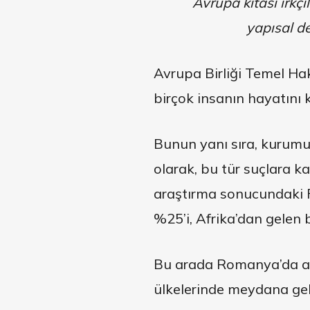
Avrupa kıtası ırkç
yapısal d
Avrupa Birliği Temel Hak
birçok insanın hayatını 
Bunun yanı sıra, kurumun 
olarak, bu tür suçlara k
araştırma sonucundaki F
%25’i, Afrika’dan gelen b
Bu arada Romanya’da anke
ülkelerinde meydana geld