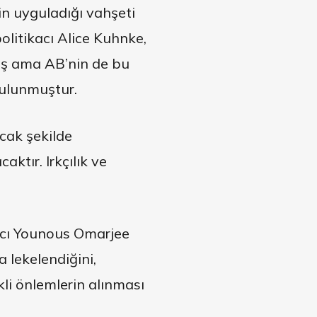
n uyguladığı vahşeti
 politikacı Alice Kuhnke,
mış ama AB’nin de bu
bulunmuştur.
cak şekilde
ktır. Irkçılık ve
kacı Younous Omarjee
 lekelendiğini,
kli önlemlerin alınması