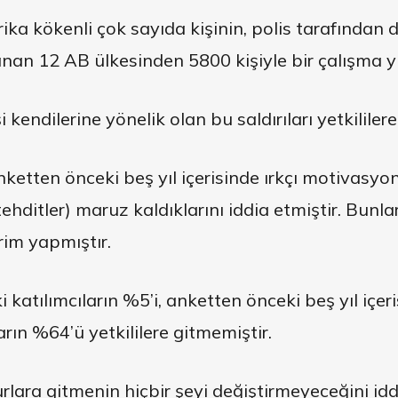
ka kökenli çok sayıda kişinin, polis tarafından 
anan 12 AB ülkesinden 5800 kişiyle bir çalışma 
 kendilerine yönelik olan bu saldırıları yetkililere
ketten önceki beş yıl içerisinde ırkçı motivasyon
tehditler) maruz kaldıklarını iddia etmiştir. Bunl
rim yapmıştır.
katılımcıların %5’i, anketten önceki beş yıl içeri
ın %64’ü yetkililere gitmemiştir.
lara gitmenin hiçbir şeyi değiştirmeyeceğini idd