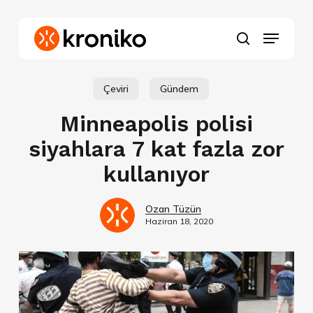
Skip
to
Menu
main
search
content
Çeviri
Gündem
Minneapolis polisi
siyahlara 7 kat fazla zor
kullanıyor
Ozan Tüzün
Haziran 18, 2020