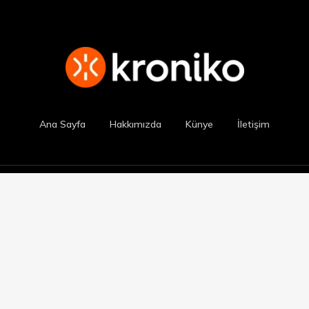
Ana Sayfa
Hakkımızda
Künye
İletişim
twitter
facebook
RSS
instagram
👨‍💻
withWP
tarafından özelleştirildi.
Tüm hakları Kroniko'ya aittir.