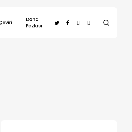
Daha
search
twitter
facebook
RSS
instagram
Çeviri
Fazlası