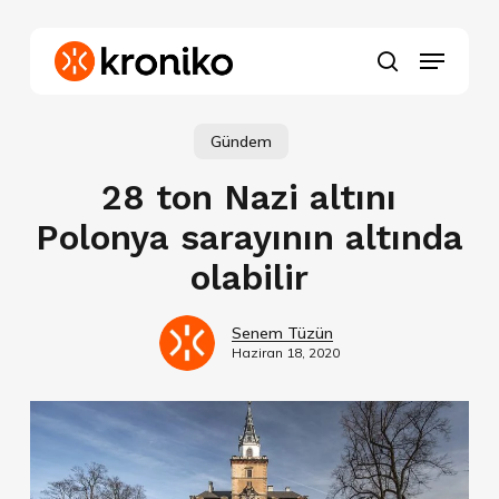
Skip
to
Menu
main
search
content
Gündem
28 ton Nazi altını
Polonya sarayının altında
olabilir
Senem Tüzün
Haziran 18, 2020