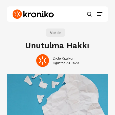
Skip
to
Menu
main
search
content
Makale
Unutulma Hakkı
Dicle Kızılkan
Ağustos 24, 2020