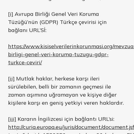
[i]
Avrupa Birliği Genel Veri Koruma
Tüzüğü’nün (GDPR) Türkçe çevirisi için
bağlanı URL’Sİ:
https://www.kisiselverilerinkorunmasi.org/mevzu
birligi-genel-veri-koruma-tuzugu-gdpr-
turkce-ceviri/
[ii]
Mutlak haklar, herkese karşı ileri
sürülebilen, belli bir zamanın geçmesi ile
zaman aşımına uğramayan ve kişiye diğer
kişilere karşı en geniş yetkiyi veren haklardır.
[iii]
Kararın İngilizcesi için bağlantı URL’si:
http://curia.europa.eu/juris/document/document.js