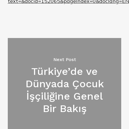
text=&docid=152065&pageIndex=0&doclang=EN
Next Post
Türkiye’de ve
Dünyada Çocuk
İşçiliğine Genel
Bir Bakış