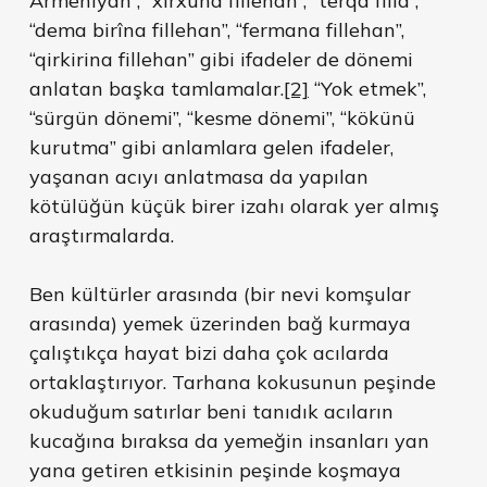
Armenîyan”, “xirxûna fillehan”, “terqa filla”,
“dema birîna fillehan”, “fermana fillehan”,
“qirkirina fillehan” gibi ifadeler de dönemi
anlatan başka tamlamalar.
[2]
“Yok etmek”,
“sürgün dönemi”, “kesme dönemi”, “kökünü
kurutma” gibi anlamlara gelen ifadeler,
yaşanan acıyı anlatmasa da yapılan
kötülüğün küçük birer izahı olarak yer almış
araştırmalarda.
Ben kültürler arasında (bir nevi komşular
arasında) yemek üzerinden bağ kurmaya
çalıştıkça hayat bizi daha çok acılarda
ortaklaştırıyor. Tarhana kokusunun peşinde
okuduğum satırlar beni tanıdık acıların
kucağına bıraksa da yemeğin insanları yan
yana getiren etkisinin peşinde koşmaya