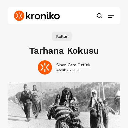
Skip
to
Menu
main
search
content
Kültür
Tarhana Kokusu
Sinan Cem Öztürk
Aralık 25, 2020