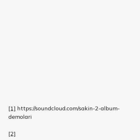
[1]
https://soundcloud.com/sakin-2-album-
demolari
[2]