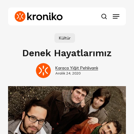
Skip
to
Menu
main
search
content
Kültür
Denek Hayatlarımız
Karaca Yiğit Pehlivanlı
Aralık 24, 2020