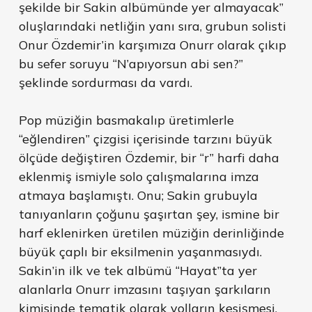
şekilde bir Sakin albümünde yer almayacak”
oluşlarındaki netliğin yanı sıra, grubun solisti
Onur Özdemir’in karşımıza Onurr olarak çıkıp
bu sefer soruyu “N’apıyorsun abi sen?”
şeklinde sordurması da vardı.
Pop müziğin basmakalıp üretimlerle
“eğlendiren” çizgisi içerisinde tarzını büyük
ölçüde değiştiren Özdemir, bir “r” harfi daha
eklenmiş ismiyle solo çalışmalarına imza
atmaya başlamıştı. Onu; Sakin grubuyla
tanıyanların çoğunu şaşırtan şey, ismine bir
harf eklenirken üretilen müziğin derinliğinde
büyük çaplı bir eksilmenin yaşanmasıydı.
Sakin’in ilk ve tek albümü “Hayat”ta yer
alanlarla Onurr imzasını taşıyan şarkıların
kimisinde tematik olarak yolların kesişmesi,