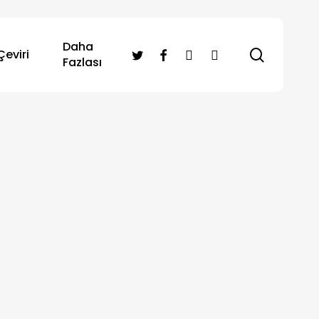
Daha
search
twitter
facebook
RSS
instagram
Çeviri
Fazlası