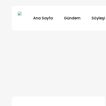
Skip
to
Ana Sayfa
Gündem
Söyleşi
main
content