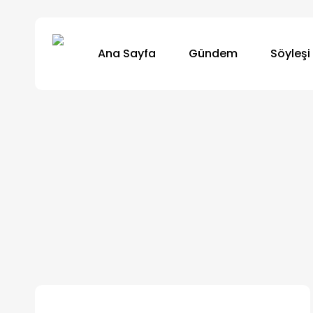
Skip
to
Ana Sayfa
Gündem
Söyleşi
main
content