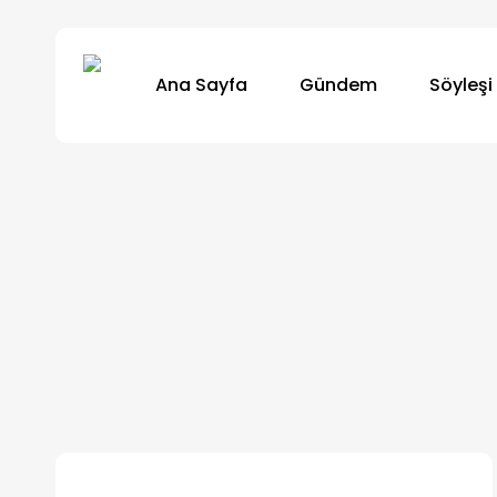
Skip
to
Ana Sayfa
Gündem
Söyleşi
main
content