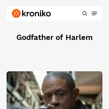
Skip
to
Menu
main
search
content
Godfather of Harlem