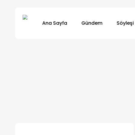
Skip
to
Ana Sayfa
Gündem
Söyleşi
main
content