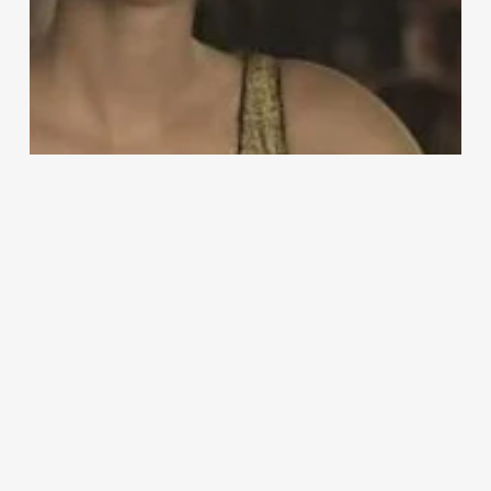
Kültür
Yan Babilon
Karaca Yiğit Pehlivanlı
Mart 28, 2025