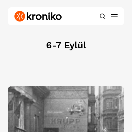
Skip
to
Menu
main
search
content
6-7 Eylül