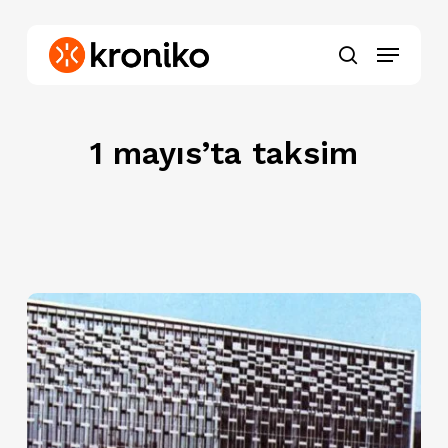
Skip
to
Menu
main
search
content
1 mayıs’ta taksim