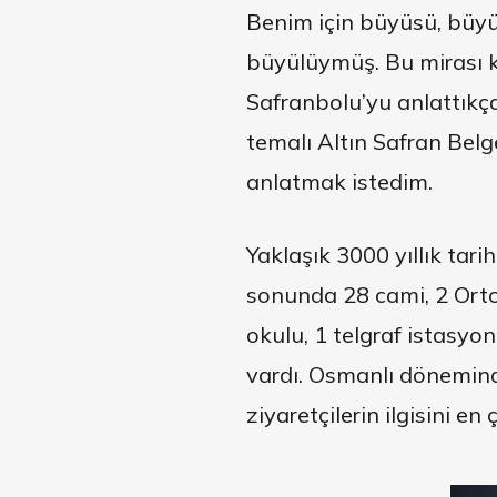
Benim için büyüsü, büy
büyülüymüş. Bu mirası k
Safranbolu’yu anlattıkç
temalı Altın Safran Belg
anlatmak istedim.
Yaklaşık 3000 yıllık tar
sonunda 28 cami, 2 Orto
okulu, 1 telgraf istasyo
vardı. Osmanlı dönemind
ziyaretçilerin ilgisini e