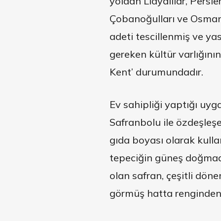
yoldan Lidyalılar, Persler
Çobanoğulları ve Osmanl
adeti tescillenmiş ve ya
gereken kültür varlığını
Kent’ durumundadır.
Ev sahipliği yaptığı uyg
Safranbolu ile özdeşleşe
gıda boyası olarak kulla
tepeciğin güneş doğmada
olan safran, çeşitli döne
görmüş hatta renginden ö