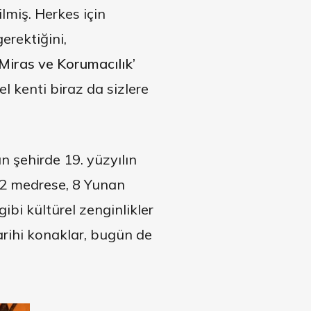
miş. Herkes için
rektiğini,
 Miras ve Korumacılık’
l kenti biraz da sizlere
n şehirde 19. yüzyılın
12 medrese, 8 Yunan
bi kültürel zenginlikler
rihi konaklar, bugün de