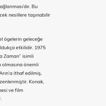
 sağlanması’dır. Bu
cek nesillere taşınabilir
sel ögelerin geleceğe
ldukça etkilidir. 1975
a Zaman’’ isimli
sı olmasına önemli
rın’a ithaf edilmiş,
zenlenmiştir. Konak,
esi ve film
.