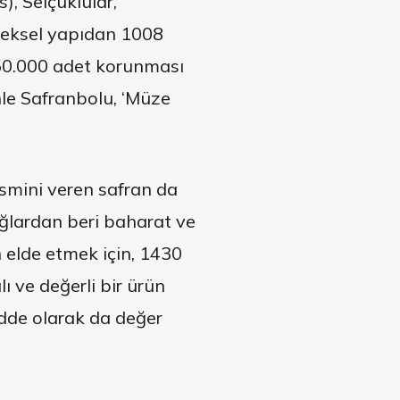
s), Selçuklular,
neksel yapıdan 1008
k 50.000 adet korunması
nle Safranbolu, ‘Müze
ismini veren safran da
ağlardan beri baharat ve
n elde etmek için, 1430
ve değerli bir ürün
madde olarak da değer