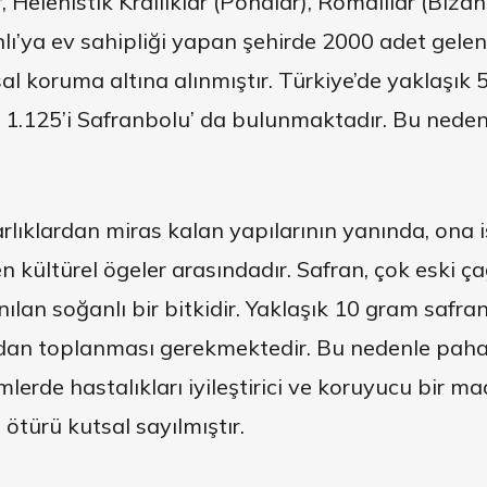
, Helenistik Krallıklar (Pondlar), Romalılar (Bizan
ı’ya ev sahipliği yapan şehirde 2000 adet gele
sal koruma altına alınmıştır. Türkiye’de yaklaşı
n 1.125’i Safranbolu’ da bulunmaktadır. Bu nede
arlıklardan miras kalan yapılarının yanında, ona 
n kültürel ögeler arasındadır. Safran, çok eski ç
nılan soğanlı bir bitkidir. Yaklaşık 10 gram safra
n toplanması gerekmektedir. Bu nedenle pahalı 
mlerde hastalıkları iyileştirici ve koruyucu bir 
türü kutsal sayılmıştır.