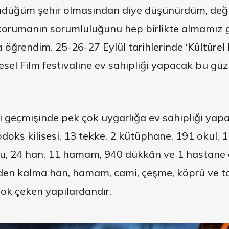
üdüğüm şehir olmasından diye düşünürdüm, değil
orumanın sorumluluğunu hep birlikte almamız ge
a öğrendim. 25-26-27 Eylül tarihlerinde
‘Kültürel
esel Film festivaline ev sahipliği yapacak bu güze
ihi geçmişinde pek çok uygarlığa ev sahipliği yapa
doks kilisesi, 13 tekke, 2 kütüphane, 191 okul, 
nu, 24 han, 11 hamam, 940 dükkân ve 1 hastane gi
en kalma han, hamam, cami, çeşme, köprü ve ta
n çok çeken yapılardandır.