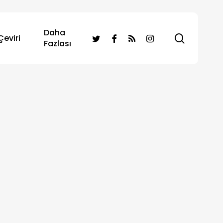
Daha
search
twitter
facebook
RSS
instagram
Çeviri
Fazlası