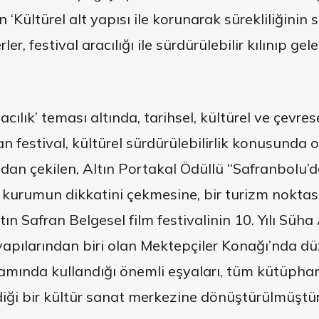
n ‘Kültürel alt yapısı ile korunarak sürekliliğinin
r, festival aracılığı ile sürdürülebilir kılınıp gele
cılık’ teması altında, tarihsel, kültürel ve çevre
 festival, kültürel sürdürülebilirlik konusunda o
ndan çekilen, Altın Portakal Ödüllü ‘‘Safranbolu’d
k kurumun dikkatini çekmesine, bir turizm nokta
n Safran Belgesel film festivalinin 10. Yılı Süha A
yapılarından biri olan Mektepçiler Konağı’nda dü
amında kullandığı önemli eşyaları, tüm kütüphan
diği bir kültür sanat merkezine dönüştürülmüştür