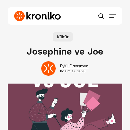
Skip
to
Menu
main
search
content
Kültür
Josephine ve Joe
Eylül Danışman
Kasım 17, 2020