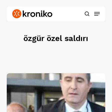
Skip
to
Menu
main
search
content
özgür özel saldırı