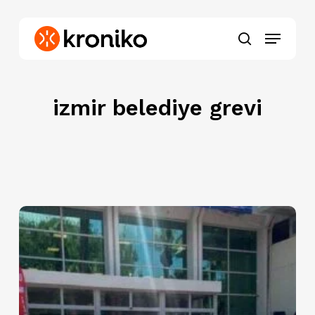
Skip
to
Menu
main
search
content
izmir belediye grevi