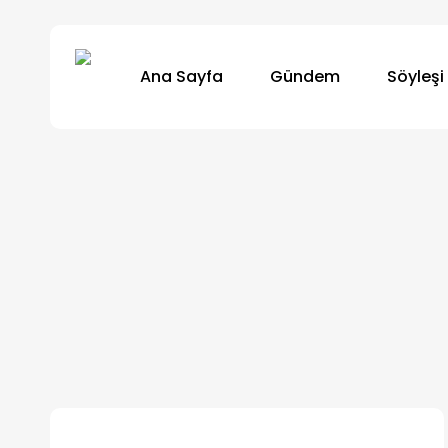
Skip
to
Ana Sayfa
Gündem
Söyleşi
main
content