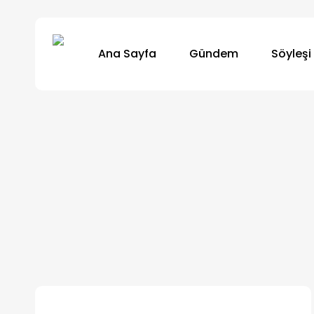
Skip
to
Ana Sayfa
Gündem
Söyleşi
main
content