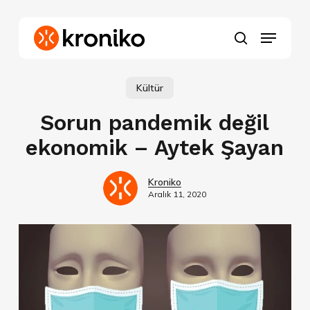
Skip
to
Menu
main
search
content
Kültür
Sorun pandemik değil
ekonomik – Aytek Şayan
Kroniko
Aralık 11, 2020