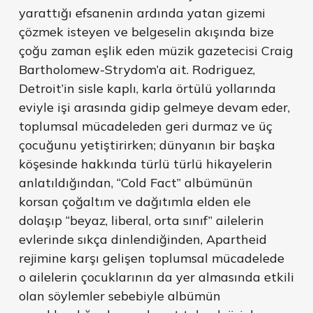
yarattığı efsanenin ardında yatan gizemi
çözmek isteyen ve belgeselin akışında bize
çoğu zaman eşlik eden müzik gazetecisi Craig
Bartholomew-Strydom’a ait. Rodriguez,
Detroit’in sisle kaplı, karla örtülü yollarında
eviyle işi arasında gidip gelmeye devam eder,
toplumsal mücadeleden geri durmaz ve üç
çocuğunu yetiştirirken; dünyanın bir başka
köşesinde hakkında türlü türlü hikayelerin
anlatıldığından, “Cold Fact” albümünün
korsan çoğaltım ve dağıtımla elden ele
dolaşıp “beyaz, liberal, orta sınıf” ailelerin
evlerinde sıkça dinlendiğinden, Apartheid
rejimine karşı gelişen toplumsal mücadelede
o ailelerin çocuklarının da yer almasında etkili
olan söylemler sebebiyle albümün