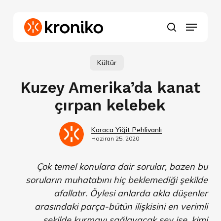
Skip
to
Menu
main
search
content
Kültür
Kuzey Amerika’da kanat
çırpan kelebek
Karaca Yiğit Pehlivanlı
Haziran 25, 2020
Çok temel konulara dair sorular, bazen bu
soruların muhatabını hiç beklemediği şekilde
afallatır. Öylesi anlarda akla düşenler
arasındaki parça-bütün ilişkisini en verimli
şekilde kurmayı sağlayacak şey ise, kimi