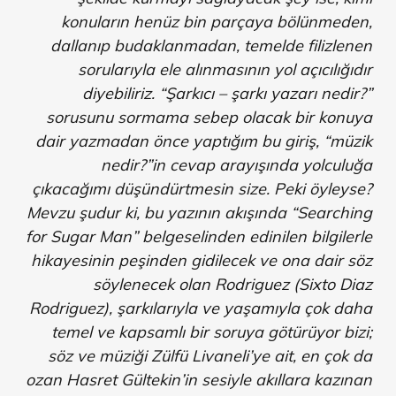
konuların henüz bin parçaya bölünmeden,
dallanıp budaklanmadan, temelde filizlenen
sorularıyla ele alınmasının yol açıcılığıdır
diyebiliriz. “Şarkıcı – şarkı yazarı nedir?”
sorusunu sormama sebep olacak bir konuya
dair yazmadan önce yaptığım bu giriş, “müzik
nedir?”in cevap arayışında yolculuğa
çıkacağımı düşündürtmesin size. Peki öyleyse?
Mevzu şudur ki, bu yazının akışında “Searching
for Sugar Man” belgeselinden edinilen bilgilerle
hikayesinin peşinden gidilecek ve ona dair söz
söylenecek olan Rodriguez (Sixto Diaz
Rodriguez), şarkılarıyla ve yaşamıyla çok daha
temel ve kapsamlı bir soruya götürüyor bizi;
söz ve müziği Zülfü Livaneli’ye ait, en çok da
ozan Hasret Gültekin’in sesiyle akıllara kazınan