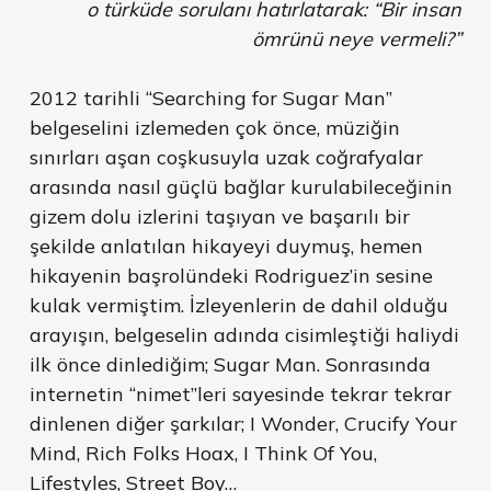
o türküde sorulanı hatırlatarak: “Bir insan
ömrünü neye vermeli?”
2012 tarihli “Searching for Sugar Man”
belgeselini izlemeden çok önce, müziğin
sınırları aşan coşkusuyla uzak coğrafyalar
arasında nasıl güçlü bağlar kurulabileceğinin
gizem dolu izlerini taşıyan ve başarılı bir
şekilde anlatılan hikayeyi duymuş, hemen
hikayenin başrolündeki Rodriguez’in sesine
kulak vermiştim. İzleyenlerin de dahil olduğu
arayışın, belgeselin adında cisimleştiği haliydi
ilk önce dinlediğim; Sugar Man. Sonrasında
internetin “nimet”leri sayesinde tekrar tekrar
dinlenen diğer şarkılar; I Wonder, Crucify Your
Mind, Rich Folks Hoax, I Think Of You,
Lifestyles, Street Boy…