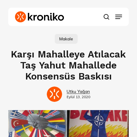
Skip
to
Menu
main
search
content
Makale
Karşı Mahalleye Atılacak
Taş Yahut Mahallede
Konsensüs Baskısı
Utku Yağan
Eylül 13, 2020