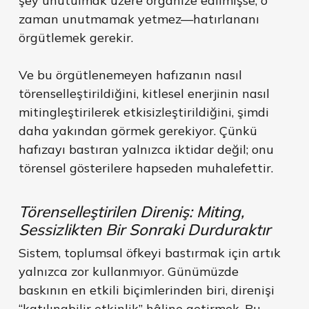
şey unutulmak üzere organize edilmişse, o
zaman unutmamak yetmez—hatırlananı
örgütlemek gerekir.
Ve bu örgütlenemeyen hafızanın nasıl
törenselleştirildiğini, kitlesel enerjinin nasıl
mitingleştirilerek etkisizleştirildiğini, şimdi
daha yakından görmek gerekiyor. Çünkü
hafızayı bastıran yalnızca iktidar değil; onu
törensel gösterilere hapseden muhalefettir.
Törenselleştirilen Direniş: Miting,
Sessizlikten Bir Sonraki Durduraktır
Sistem, toplumsal öfkeyi bastırmak için artık
yalnızca zor kullanmıyor. Günümüzde
baskının en etkili biçimlerinden biri, direnişi
“katılınabilir etkinlik” hâline getirmek. Bu