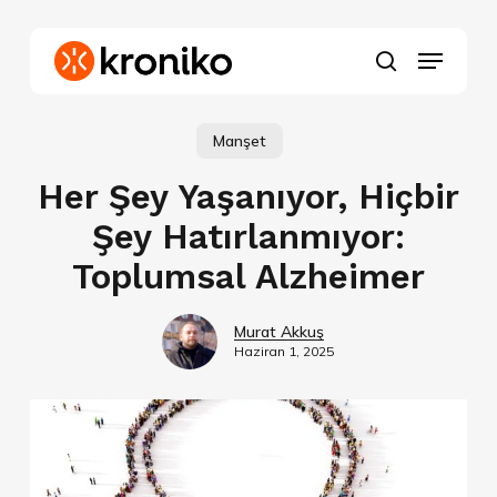
Skip
to
Menu
main
search
content
Manşet
Her Şey Yaşanıyor, Hiçbir
Şey Hatırlanmıyor:
Toplumsal Alzheimer
Murat Akkuş
Haziran 1, 2025