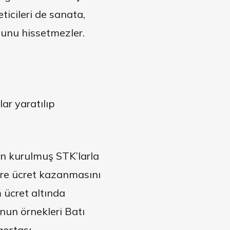
ticileri de sanata,
unu hissetmezler.
lar yaratılıp
in kurulmuş STK’larla
göre ücret kazanmasını
 ücret altında
unun örnekleri Batı
gortası.