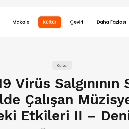
Makale
Kültür
Çeviri
Daha Fazlası
Kültür
9 Virüs Salgınının
lde Çalışan Müzisy
ki Etkileri II – Den