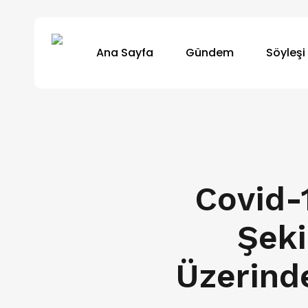
Skip
to
Ana Sayfa
Gündem
Söyleşi
main
content
Covid-1
Şeki
Üzerinde