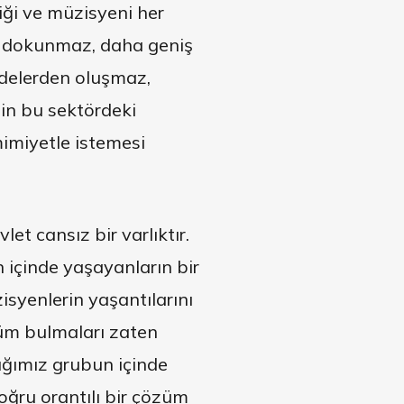
iği ve müzisyeni her
a dokunmaz, daha geniş
delerden oluşmaz,
in bu sektördeki
mimiyetle istemesi
t cansız bir varlıktır.
n içinde yaşayanların bir
isyenlerin yaşantılarını
üm bulmaları zaten
ığımız grubun içinde
oğru orantılı bir çözüm