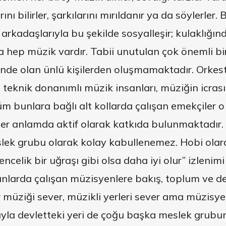
rını bilirler, şarkılarını mırıldanır ya da söylerler.
 arkadaşlarıyla bu şekilde sosyalleşir; kulaklığı
 hep müzik vardır. Tabii unutulan çok önemli bir
de olan ünlü kişilerden oluşmamaktadır. Orkest
 teknik donanımlı müzik insanları, müziğin icra
üm bunlara bağlı alt kollarda çalışan emekçiler o
er anlamda aktif olarak katkıda bulunmaktadır. 
slek grubu olarak kolay kabullenemez. Hobi olara
encelik bir uğraşı gibi olsa daha iyi olur” izlenim
anlarda çalışan müzisyenlere bakış, toplum ve d
er müziği sever, müzikli yerleri sever ama müzis
ısıyla devletteki yeri de çoğu başka meslek gru