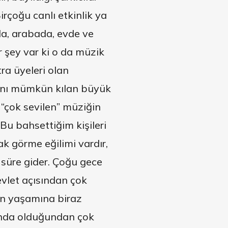
 Birçoğu canlı etkinlik ya
nda, arabada, evde ve
 şey var ki o da müzik
ra üyeleri olan
sını mümkün kılan büyük
 “çok sevilen” müziğin
Bu bahsettiğim kişileri
k görme eğilimi vardır,
i süre gider. Çoğu gece
evlet açısından çok
yen yaşamına biraz
bunda olduğundan çok