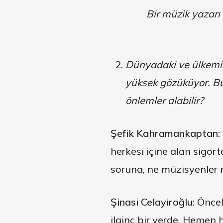
Bir müzik yazarı 
Dünyadaki ve ülkemizd
yüksek gözüküyor. Bu
önlemler alabilir?
Şefik Kahramankaptan:
herkesi içine alan sigor
soruna, ne müzisyenler n
Şinasi Celayiroğlu:
Önceli
ilginç bir yerde. Hemen h