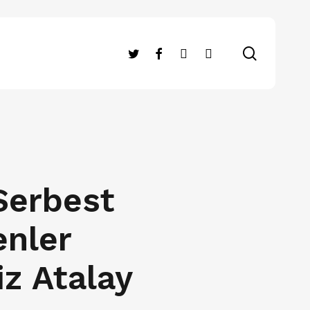
search
twitter
facebook
RSS
instagram
 Serbest
enler
iz Atalay