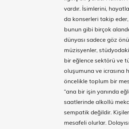
vardır. İsimlerini, hayatla
da konserleri takip eder,
bunun gibi birçok alanda
dünyası sadece göz önün
müzisyenler, stüdyodaki
bir eğlence sektörü ve t
oluşumuna ve icrasına h
öncelikle toplum bir me
“ana bir işin yanında eğl
saatlerinde alkollü mek
sempatik değildir. Kişil
mesafeli olurlar. Dolay