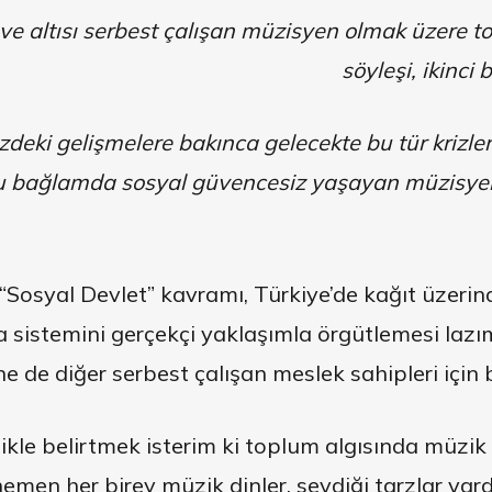
ve altısı serbest çalışan müzisyen olmak üzere top
söyleşi, ikinc
eki gelişmelere bakınca gelecekte bu tür krizleri
 bağlamda sosyal güvencesiz yaşayan müzisyenle
“Sosyal Devlet” kavramı, Türkiye’de kağıt üzerin
ta sistemini gerçekçi yaklaşımla örgütlemesi laz
e de diğer serbest çalışan meslek sahipleri için 
kle belirtmek isterim ki toplum algısında müzik
emen her birey müzik dinler, sevdiği tarzlar vardır