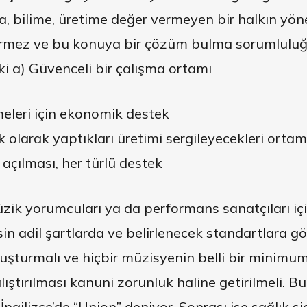
a, bilime, üretime değer vermeyen bir halkın yöne
vermez ve bu konuya bir çözüm bulma sorumluluğ
ki a) Güvenceli bir çalışma ortamı
meleri için ekonomik destek
k olarak yaptıkları üretimi sergileyecekleri ortam
açılması, her türlü destek
zik yorumcuları ya da performans sanatçıları iç
esin adil şartlarda ve belirlenecek standartlara 
oluşturmalı ve hiçbir müzisyenin belli bir minimum
ıştırılması kanuni zorunluk haline getirilmeli. B
İngilizce’de “Union” deniyor. Sonrası ise sağlık si