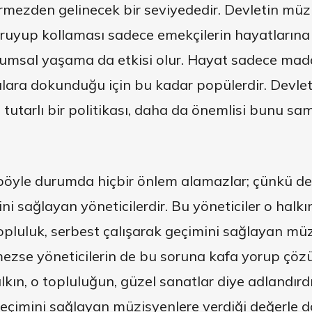
görmezden gelinecek bir seviyededir. Devletin müz
oruyup kollaması sadece emekçilerin hayatların
umsal yaşama da etkisi olur. Hayat sadece mad
ara dokunduğu için bu kadar popülerdir. Devlet
n tutarlı bir politikası, daha da önemlisi bunu sa
böyle durumda hiçbir önlem alamazlar; çünkü devle
ni sağlayan yöneticilerdir. Bu yöneticiler o halkı
 topluluk, serbest çalışarak geçimini sağlayan müz
zse yöneticilerin de bu soruna kafa yorup çöz
kın, o topluluğun, güzel sanatlar diye adlandırd
geçimini sağlayan müzisyenlere verdiği değerle d