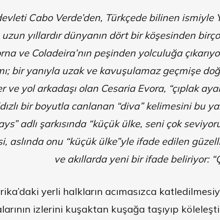
devleti Cabo Verde’den, Türkçede bilinen ismiyle 
, uzun yıllardır dünyanın dört bir köşesinden birç
rna ve Coladeira’nın peşinden yolculuğa çıkarıyor
mı; bir yanıyla uzak ve kavuşulamaz geçmişe doğr
r ve yol arkadaşı olan Cesaria Evora, “çıplak ayak
ızlı bir boyutla canlanan “diva” kelimesini bu y
Pays” adlı şarkısında “küçük ülke, seni çok seviyo
, aslında onu “küçük ülke”yle ifade edilen güzell
ve akıllarda yeni bir ifade beliriyor:
rika’daki yerli halkların acımasızca katledilmesiy
larının izlerini kuşaktan kuşağa taşıyıp köleleşti