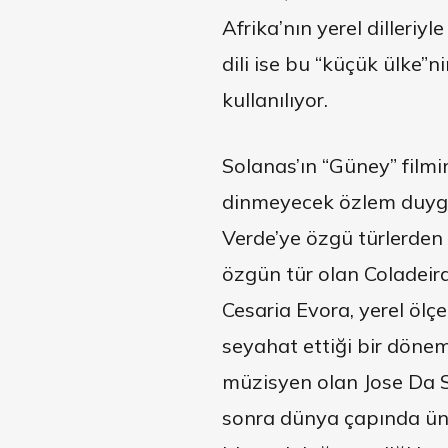
Afrika’nın yerel dilleri
dili ise bu “küçük ülke”
kullanılıyor.
Solanas’ın “Güney” film
dinmeyecek özlem duygu
Verde’ye özgü türlerden 
özgün tür olan Coladeira
Cesaria Evora, yerel ölç
seyahat ettiği bir döne
müzisyen olan Jose Da Si
sonra dünya çapında üne