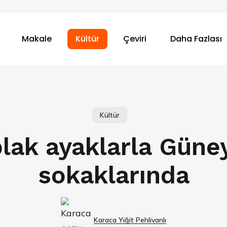
Makale
Kültür
Çeviri
Daha Fazlası
Kültür
plak ayaklarla Güney
sokaklarında
Karaca Yiğit Pehlivanlı