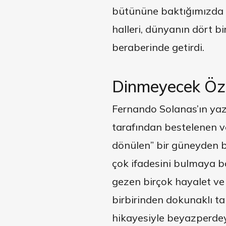
bütününe baktığımızda 
halleri, dünyanın dört b
beraberinde getirdi.
Dinmeyecek Öz
Fernando Solanas’ın yazı
tarafından bestelenen v
dönülen” bir güneyden ba
çok ifadesini bulmaya b
gezen birçok hayalet ve o
birbirinden dokunaklı ta
hikayesiyle beyazperdey