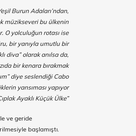
Yeşil Burun Adaları’ndan,
ok müzikseveri bu ülkenin
. O yolculuğun rotası ise
u, bir yanıyla umutlu bir
lı diva” olarak anılsa da,
azıda bir kenara bırakmak
rum” diye seslendiği Cabo
iklerin yansıması yapıyor
 “Çıplak Ayaklı Küçük Ülke”
le ve geride
rilmesiyle başlamıştı.