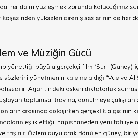
da her daim yüzleşmek zorunda kalacağımız söm
ir köşesinden yükselen direniş seslerinin de her
lem ve Müziğin Gücü
p yönettiği büyülü gerçekçi film “Sur” (Güney) i
e sözlerini yönetmenin kaleme aldığı “Vuelvo Al 
hsedilir. Arjantin’deki askeri diktatörlük sonra
aşlayan toplumsal travma, dönülmeye çalışılan
nların arasında dolaşırken gerçeklik algısının kı
ngoların eşlik ettiği, hapishaneden yeni tahliye o
e taşınır. Özlem duyularak dönülen güney, bir y