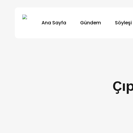
Skip
to
Ana Sayfa
Gündem
Söyleşi
main
content
Çı