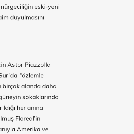
ürgeciliğin eski-yeni
 daim duyulmasını
çin Astor Piazzolla
Sur”da, “özlemle
sı birçok alanda daha
 güneyin sokaklarında
rıldığı her anına
lmuş Floreal’in
anıyla Amerika ve