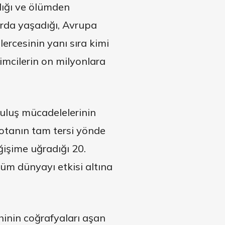
dığı ve ölümden
arda yaşadığı, Avrupa
ercesinin yanı sıra kimi
mcilerin on milyonlara
tuluş mücadelelerinin
rotanın tam tersi yönde
eğişime uğradığı 20.
üm dünyayı etkisi altına
hinin coğrafyaları aşan