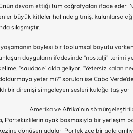
rünün devam ettiği tüm coğrafyaları ifade eder. N
denler büyük kitleler halinde gitmiş, kalanlarsa a
nda sıkışmıştır.
yaşamanın böylesi bir toplumsal boyutu varken
laşan duyguların ifadesinde “nostalji” terimi yet
elime, “saudade” akla geliyor. “Yetersiz kalan ne
 doldurmaya yeter mi?” soruları ise Cabo Verde’d
ı bir direnişi simgeleyen sesleri kulağa taşıyor.
Amerika ve Afrika’nın sömürgeleştirild
a, Portekizlilerin ayak basmasıyla bir yerleşim bö
rkezine dönüşen adalar, Portekizce bir adla anıl