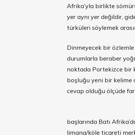
Afrika’yla birlikte sömü
yer aynı yer değildir, gi
türküleri söylemek arası
Dinmeyecek bir özlemle 
durumlarla beraber yoğun
noktada Portekizce bir k
boşluğu yeni bir kelime
cevap olduğu ölçüde farkl
başlarında Batı Afrika’d
limana/köle ticareti me