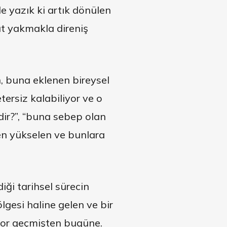
e yazık ki artık dönülen
ğıt yakmakla direniş
, buna eklenen bireysel
ersiz kalabiliyor ve o
dir?”, “buna sebep olan
en yükselen ve bunlara
iği tarihsel sürecin
lgesi haline gelen ve bir
ıyor geçmişten bugüne.