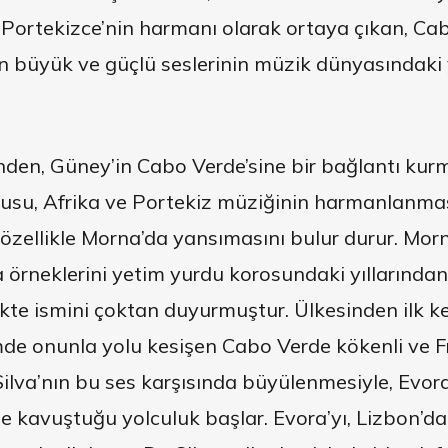
yle Portekizce’nin harmanı olarak ortaya çıkan, C
nin büyük ve güçlü seslerinin müzik dünyasındak
inden, Güney’in Cabo Verde’sine bir bağlantı kur
su, Afrika ve Portekiz müziğinin harmanlanmas
özellikle Morna’da yansımasını bulur durur. Morn
 örneklerini yetim yurdu korosundaki yıllarından
ekte ismini çoktan duyurmuştur. Ülkesinden ilk ke
mde onunla yolu kesişen Cabo Verde kökenli ve 
lva’nın bu ses karşısında büyülenmesiyle, Evora’
 kavuştuğu yolculuk başlar. Evora’yı, Lizbon’