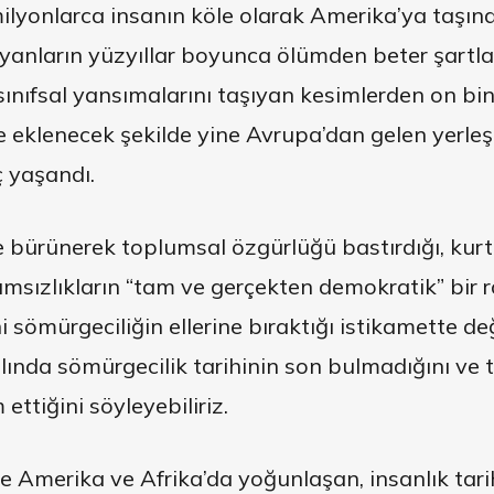
ilyonlarca insanın köle olarak Amerika’ya taşın
yanların yüzyıllar boyunca ölümden beter şartl
ınıfsal yansımalarını taşıyan kesimlerden on binl
eklenecek şekilde yine Avrupa’dan gelen yerleşi
ç yaşandı.
e bürünerek toplumsal özgürlüğü bastırdığı, kur
msızlıkların “tam ve gerçekten demokratik” bir 
i sömürgeciliğin ellerine bıraktığı istikamette d
ında sömürgecilik tarihinin son bulmadığını ve t
ettiğini söyleyebiliriz.
de Amerika ve Afrika’da yoğunlaşan, insanlık tari