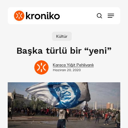
Skip
to
Menu
main
search
content
Kültür
Başka türlü bir “yeni”
Karaca Yiğit Pehlivanlı
Haziran 20, 2020