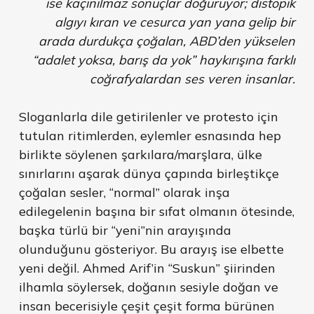
ise kaçınılmaz sonuçlar doğuruyor; distopik
algıyı kıran ve cesurca yan yana gelip bir
arada durdukça çoğalan, ABD’den yükselen
“adalet yoksa, barış da yok” haykırışına farklı
coğrafyalardan ses veren insanlar.
Sloganlarla dile getirilenler ve protesto için
tutulan ritimlerden, eylemler esnasında hep
birlikte söylenen şarkılara/marşlara, ülke
sınırlarını aşarak dünya çapında birleştikçe
çoğalan sesler, “normal” olarak inşa
edilegelenin başına bir sıfat olmanın ötesinde,
başka türlü bir “yeni”nin arayışında
olunduğunu gösteriyor. Bu arayış ise elbette
yeni değil. Ahmed Arif’in ‘‘Suskun’’ şiirinden
ilhamla söylersek, doğanın sesiyle doğan ve
insan becerisiyle çeşit çeşit forma bürünen